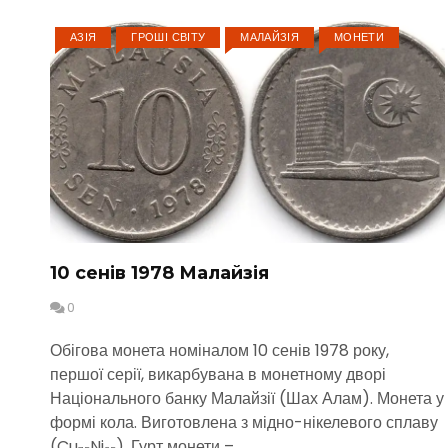
АЗІЯ
ГРОШІ СВІТУ
МАЛАЙЗІЯ
МОНЕТИ
10 сенів 1978 Малайзія
0
Обігова монета номіналом 10 сенів 1978 року,
першої серії, викарбувана в монетному дворі
Національного банку Малайзії (Шах Алам). Монета у
формі кола. Виготовлена з мідно-нікелевого сплаву
(Cu₇₅Ni₂₅). Гурт монети –