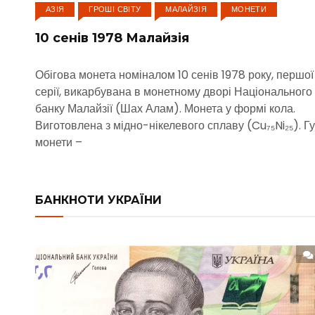
АЗІЯ
ГРОШІ СВІТУ
МАЛАЙЗІЯ
МОНЕТИ
10 сенів 1978 Малайзія
Обігова монета номіналом 10 сенів 1978 року, першої
серії, викарбувана в монетному дворі Національного
банку Малайзії (Шах Алам). Монета у формі кола.
Виготовлена з мідно-нікелевого сплаву (Cu₇₅Ni₂₅). Г
монети –
БАНКНОТИ УКРАЇНИ