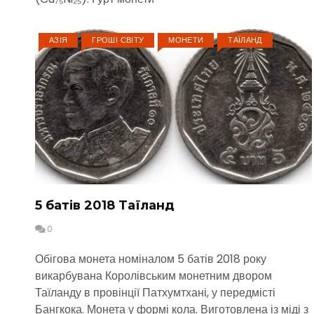
АЗІЯ
ГРОШІ СВІТУ
МОНЕТИ
ТАЇЛАНД
5 батів 2018 Таїланд
0
Обігова монета номіналом 5 батів 2018 року
викарбувана Королівським монетним двором
Таїланду в провінції Патхумтхані, у передмісті
Бангкока. Монета у формі кола. Виготовлена із міді з