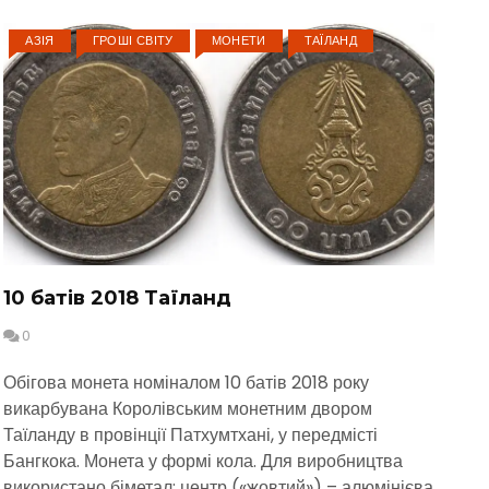
АЗІЯ
ГРОШІ СВІТУ
МОНЕТИ
ТАЇЛАНД
10 батів 2018 Таїланд
0
Обігова монета номіналом 10 батів 2018 року
викарбувана Королівським монетним двором
Таїланду в провінції Патхумтхані, у передмісті
Бангкока. Монета у формі кола. Для виробництва
використано біметал: центр («жовтий») – алюмінієва