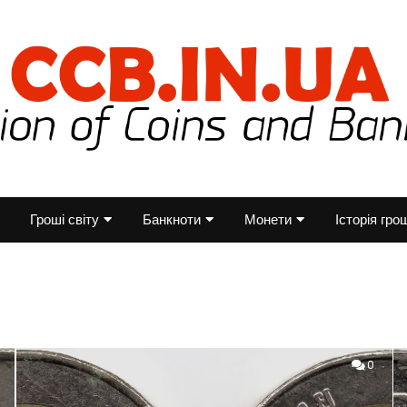
Гроші світу
Банкноти
Монети
Історія гро
0