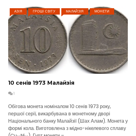
АЗІЯ
ГРОШІ СВІТУ
МАЛАЙЗІЯ
МОНЕТИ
10 сенів 1973 Малайзія
1
Обігова монета номіналом 10 сенів 1973 року,
першої серії, викарбувана в монетному дворі
Національного банку Малайзії (Шах Алам). Монета у
формі кола. Виготовлена з мідно-нікелевого сплаву
(Cu₇₅Ni₂₅). Гурт монети –