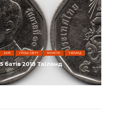
АЗІЯ
ГРОШІ СВІТУ
МОНЕТИ
ТАЇЛАНД
АЗ
5 батів 2018 Таїланд
25