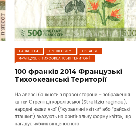
БАНКНОТИ
ГРОШІ СВІТУ
ОКЕАНІЯ
ФРАНЦУЗЬКІ ТИХООКЕАНСЬКІ ТЕРИТОРІЇ
100 франків 2014 Французькі
Тихоокеанські Території
На аверсі банкноти з правої сторони – зображення
квітки Стрелітції королівської (Strelitzia reginae),
народні назви якої (“журавлині квітки” або “райські
пташки”) вказують на оригінальну форму квіток, що
нагадує чубчик вінценосного