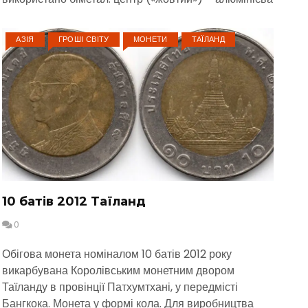
АЗІЯ
ГРОШІ СВІТУ
МОНЕТИ
ТАЇЛАНД
10 батів 2012 Таїланд
0
Обігова монета номіналом 10 батів 2012 року
викарбувана Королівським монетним двором
Таїланду в провінції Патхумтхані, у передмісті
Бангкока. Монета у формі кола. Для виробництва