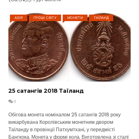
АЗІЯ
ГРОШІ СВІТУ
МОНЕТИ
ТАЇЛАНД
25 сатангів 2018 Таїланд
0
Обігова монета номіналом 25 сатангів 2018 року
викарбувана Королівським монетним двором
Таїланду в провінції Патхумтхані, у передмісті
Бангкока. Монета у формі кола. Виготовлена зі сталі