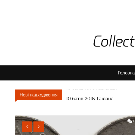
Головна
10 батів 2018 Таїланд
Нові надходження
0
1