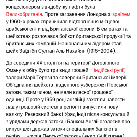
концесіонером з видобутку нафти була
Великобританія
. Проте загравання Лондона з
Ізраїлем
у 1960-х роках спричинило відторгнення місцевої
арабської еліти від Британської корони. В еміратах та
шейхствах розпочався бойкот британської продукції та
британських компаній. Національним лідером став
шейх Заїд ібн Султан Аль Нахайян (1916-2004).
До середини XX століття на території Договірного
Оману в обігу було три види грошей –
індійські рупії
,
талери Марії Терезії та соверени Британської імперії.
Об’єднання шейхств південного узбережжя Перської
затоки, таким чином, не мали власної грошової
одиниці. Проте у 1959 році англійці захотіли навести
лад у грошовій системі в регіоні і випустили нову
валюту. Резервний банк і Уряд Індії після консультацій
з урядами держав затоки і Банком Англії оголосив про
випуск для держав затоки спеціальних банкнот в
рупіях – «рупія Перської затоки» (
англ
. Gulf rupee).