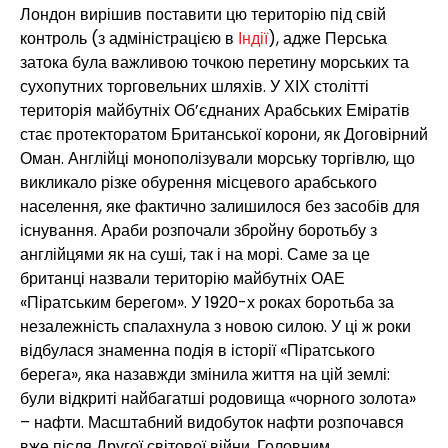
Лондон вирішив поставити цю територію під свій
контроль (з адміністрацією в
Індії
), адже Перська
затока була важливою точкою перетину морських та
сухопутних торговельних шляхів. У ХІХ столітті
територія майбутніх Об’єднаних Арабських Еміратів
стає протекторатом Британської корони, як Договірний
Оман. Англійці монополізували морську торгівлю, що
викликало різке обурення місцевого арабського
населення, яке фактично залишилося без засобів для
існування. Араби розпочали збройну боротьбу з
англійцями як на суші, так і на морі. Саме за це
британці назвали територію майбутніх ОАЕ
«Піратським берегом». У 1920-х роках боротьба за
незалежність спалахнула з новою силою. У ці ж роки
відбулася знаменна подія в історії «Піратського
берега», яка назавжди змінила життя на цій землі:
були відкриті найбагатші родовища «чорного золота»
– нафти. Масштабний видобуток нафти розпочався
вже після Другої світової війни. Головним