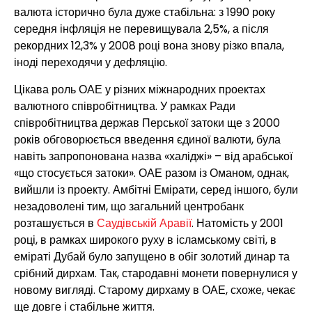
валюта історично була дуже стабільна: з 1990 року
середня інфляція не перевищувала 2,5%, а після
рекордних 12,3% у 2008 році вона знову різко впала,
іноді переходячи у дефляцію.
Цікава роль ОАЕ у різних міжнародних проектах
валютного співробітництва. У рамках Ради
співробітництва держав Перської затоки ще з 2000
років обговорюється введення єдиної валюти, була
навіть запропонована назва «халіджі» – від арабської
«що стосується затоки». ОАЕ разом із Оманом, однак,
вийшли із проекту. Амбітні Емірати, серед іншого, були
незадоволені тим, що загальний центробанк
розташується в
Саудівській Аравії
. Натомість у 2001
році, в рамках широкого руху в ісламському світі, в
еміраті Дубай було запущено в обіг золотий динар та
срібний дирхам. Так, стародавні монети повернулися у
новому вигляді. Старому дирхаму в ОАЕ, схоже, чекає
ще довге і стабільне життя.