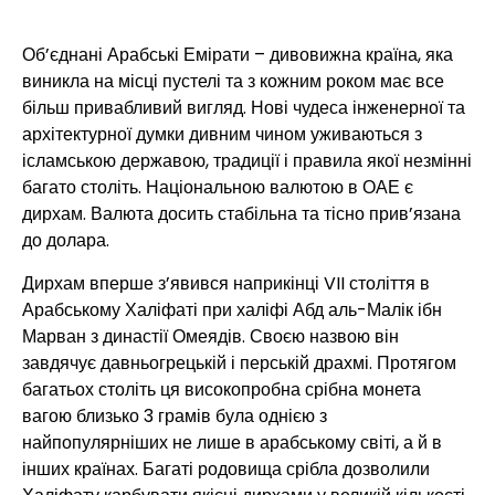
Об’єднані Арабські Емірати – дивовижна країна, яка
виникла на місці пустелі та з кожним роком має все
більш привабливий вигляд. Нові чудеса інженерної та
архітектурної думки дивним чином уживаються з
ісламською державою, традиції і правила якої незмінні
багато століть. Національною валютою в ОАЕ є
дирхам. Валюта досить стабільна та тісно прив’язана
до долара.
Дирхам вперше з’явився наприкінці VII століття в
Арабському Халіфаті при халіфі Абд аль-Малік ібн
Марван з династії Омеядів. Своєю назвою він
завдячує давньогрецькій і перській драхмі. Протягом
багатьох століть ця високопробна срібна монета
вагою близько 3 грамів була однією з
найпопулярніших не лише в арабському світі, а й в
інших країнах. Багаті родовища срібла дозволили