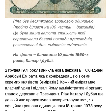
Ріял був десятковою грошовою одиницею
(тобто ділився на 100 частин – дирхемів).
Це була міцна валюта, стійкість якої
гарантували багаті поклади вуглеводнів,
розташовані біля еміратів-емітентів.
На фото – банкнота 10 ріалів 1960-х
років, Катар і Дубаї.
2 грудня 1971 року виникла нова держава – Об’єднані
Арабські Емірати, яка є конфедерацією з семи
окремих князівств (еміратів). Кожний емірат має
власний уряд і підлеглі йому адміністративні органи;
главою держави є Президент. Ріал Катару і Дубая ще
деякий час продовжував використовуватися, як
офіційна грошова одиниця, поки 18 травня 1973 року