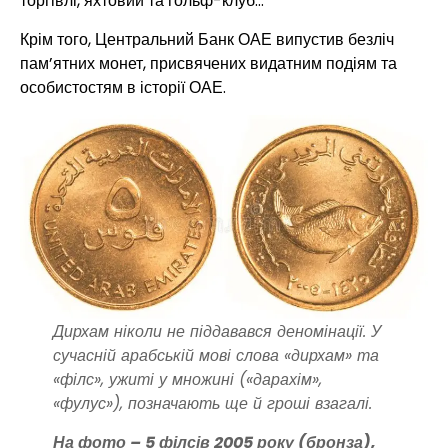
торгівлі, яхтовий та гольф-клуб…
Крім того, Центральний Банк ОАЕ випустив безліч
пам’ятних монет, присвячених видатним подіям та
особистостям в історії ОАЕ.
Дирхам ніколи не піддавався деномінації. У
сучасній арабській мові слова «дирхам» та
«філс», ужиті у множині («дарахім»,
«фулус»), позначають ще й гроші взагалі.
На фото – 5 філсів 2005 року (бронза),