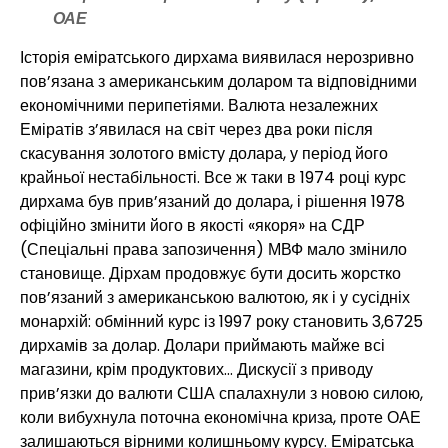
ОАЕ
Історія еміратського дирхама виявилася нерозривно
пов’язана з американським доларом та відповідними
економічними перипетіями. Валюта незалежних
Еміратів з’явилася на світ через два роки після
скасування золотого вмісту долара, у період його
крайньої нестабільності. Все ж таки в 1974 році курс
дирхама був прив’язаний до долара, і рішення 1978
офіційно змінити його в якості «якоря» на СДР
(Спеціальні права запозичення) МВФ мало змінило
становище. Дірхам продовжує бути досить жорстко
пов’язаний з американською валютою, як і у сусідніх
монархій: обмінний курс із 1997 року становить 3,6725
дирхамів за долар. Долари приймають майже всі
магазини, крім продуктових… Дискусії з приводу
прив’язки до валюти США спалахнули з новою силою,
коли вибухнула поточна економічна криза, проте ОАЕ
залишаються вірними колишньому курсу. Еміратська