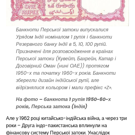
Банкноти Перської затоки випускалися
Урядом Індії номіналом 1 рупія і банкноти
Резервного банку Індії в 5, 10, 100 рупій.
Призначені для розповсюдження в країнах
Перської затоки (Кувейт, Бахрейн, Катар і
Договірний Оман (нині ОАЕ)) протягом
1950-х та початку 1960-х років. Банкноти
зберегли дизайн індійської рупії, але
відрізнялися кольором і мали префікс «Z».
На фото – банкнота 1 рупія 1950-60-х
років, Перська затока (Індія)
Але у 1962 році китайсько-індійська війна, а через три
роки – Друга індо-пакистанська вплинули на
фінансову систему Перської затоки. Унаслідок