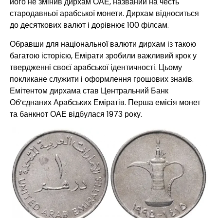
його не змінив дирхам ОАЕ, названий на честь
стародавньої арабської монети. Дирхам відноситься
до десяткових валют і дорівнює 100 філсам.
Обравши для національної валюти дирхам із такою
багатою історією, Емірати зробили важливий крок у
твердженні своєї арабської ідентичності. Цьому
покликане служити і оформлення грошових знаків.
Емітентом дирхама став Центральний Банк
Об’єднаних Арабських Еміратів. Перша емісія монет
та банкнот ОАЕ відбулася 1973 року.