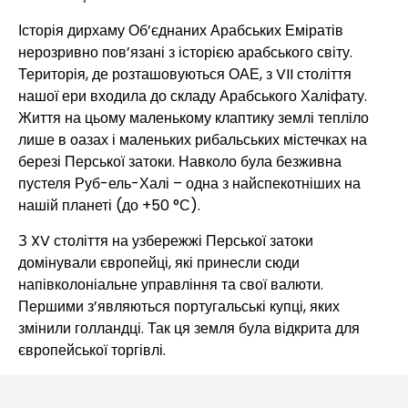
Історія дирхаму Об’єднаних Арабських Еміратів
нерозривно пов’язані з історією арабського світу.
Територія, де розташовуються ОАЕ, з VII століття
нашої ери входила до складу Арабського Халіфату.
Життя на цьому маленькому клаптику землі тепліло
лише в оазах і маленьких рибальських містечках на
березі Перської затоки. Навколо була безживна
пустеля Руб-ель-Халі – одна з найспекотніших на
нашій планеті (до +50 °С).
З XV століття на узбережжі Перської затоки
домінували європейці, які принесли сюди
напівколоніальне управління та свої валюти.
Першими з’являються португальські купці, яких
змінили голландці. Так ця земля була відкрита для
європейської торгівлі.