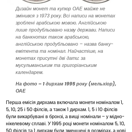
Дизайн монет та купюр ОАЕ майже не
змінився з 1973 року.
Всі написи на монетах
зроблені арабською мовою. Англійською
лише продубльовано назву держави. Написи
на банкнотах також арабською,
англійською продубльовано – назва банку-
емітента та номінал. Найчастіше, на
монетах присутні дві дати: за
мусульманським та григоріанським
календарем.
На фото – 1 дирхам 1995 року (мельхіор),
ОАЕ
Перша емісія дирхама включала монети номіналом 1,
5, 10, 25 і 50 філсів, а також 1 дирхам. 1, 5 і 10 філсів
були викарбувані в бронзі, а вищі номінали – у мідно-
нікелевому сплаві. У 1995 році монети номіналом 5, 10,
50 філсів та 1 дирхам були зменшені в розмірах, а нові