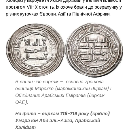
Халіфату карбувати якісні дирхами у великій кількості
протягом VII-X століть. Їх охоче брали до розрахунку у
різних куточках Європи, Азії та Північної Африки.
В даний час дирхам – основна грошова
одиниця Марокко (марокканський дирхам) і
Об’єднаних Арабських Еміратів (дирхам
ОАЕ).
На фото – дирхам 718-719 року (срібло)
Умара ібн Абд аль-Азіза, Арабський
Халіфат