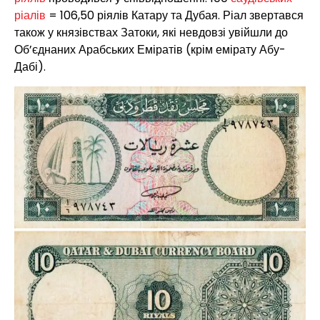
ріалів
= 106,50 ріялів Катару та Дубая. Ріал звертався
також у князівствах Затоки, які невдовзі увійшли до
Об’єднаних Арабських Еміратів (крім емірату Абу-
Дабі).