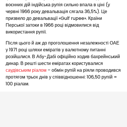
воєнних дій індійська рупія сильно впала в ціні (у
червні 1966 року девальвація сягала 36,5%). Це
призвело до девальвації «Gulf rupee». Країни
Перської затоки в 1966 році відмовилися від
використання рупії.
Після цього й аж до проголошення незалежності ОАЕ
у 1971 році шляхи еміратів у валютному питанні
розійшлися. В Абу-Дабі офіційно ходив бахрейнський
динар. В решті шести еміратах користувалися
саудівським ріалом
– обмін рупій на ріяли проводився
протягом трьох днів у співвідношенні: 106,50 рупій =
100 ріалам.